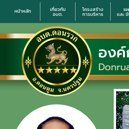
เกี่ยวกับ
โครงสร้าง
แผ
หน้าหลัก
อบต.
การบริหาร
เเละ ข