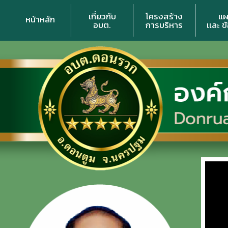
เกี่ยวกับ
โครงสร้าง
แผ
หน้าหลัก
อบต.
การบริหาร
เเละ ข