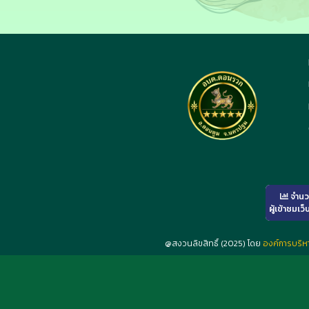
จำน
ผู้เข้าชมเว็
@สงวนลิขสิทธิ์ (2025) โดย
องค์การบริ