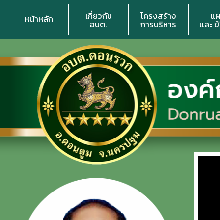
เกี่ยวกับ
โครงสร้าง
แผ
หน้าหลัก
อบต.
การบริหาร
เเละ ข